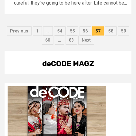
careful, they're going to be here after. Life cannot be...
Posts
Previous
1
…
54
55
56
57
58
59
pagination
60
…
83
Next
deCODE MAGZ