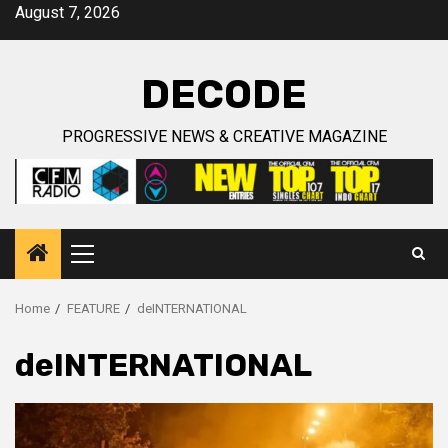
Skip
August 7, 2026
to
content
DECODE
PROGRESSIVE NEWS & CREATIVE MAGAZINE
Primary
Menu
Home
FEATURE
deINTERNATIONAL
deINTERNATIONAL