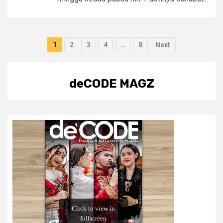
Posts
1
2
3
4
…
8
Next
pagination
deCODE MAGZ