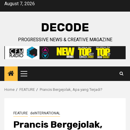
Skip
August 7, 2026
to
content
DECODE
PROGRESSIVE NEWS & CREATIVE MAGAZINE
Primary
Menu
Home
FEATURE
Prancis Bergejolak, Apa yang Terjadi?
FEATURE
deINTERNATIONAL
Prancis Bergejolak,