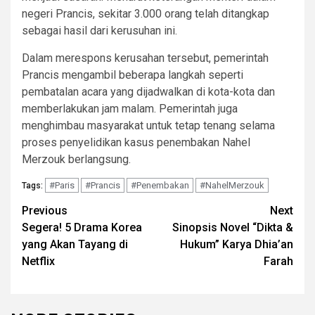
negeri Prancis, sekitar 3.000 orang telah ditangkap
sebagai hasil dari kerusuhan ini.
Dalam merespons kerusahan tersebut, pemerintah
Prancis mengambil beberapa langkah seperti
pembatalan acara yang dijadwalkan di kota-kota dan
memberlakukan jam malam. Pemerintah juga
menghimbau masyarakat untuk tetap tenang selama
proses penyelidikan kasus penembakan Nahel
Merzouk berlangsung.
#Paris
#Prancis
#Penembakan
#NahelMerzouk
Tags:
Post
Previous
Next
Segera! 5 Drama Korea
Sinopsis Novel “Dikta &
navigation
yang Akan Tayang di
Hukum” Karya Dhia’an
Netflix
Farah