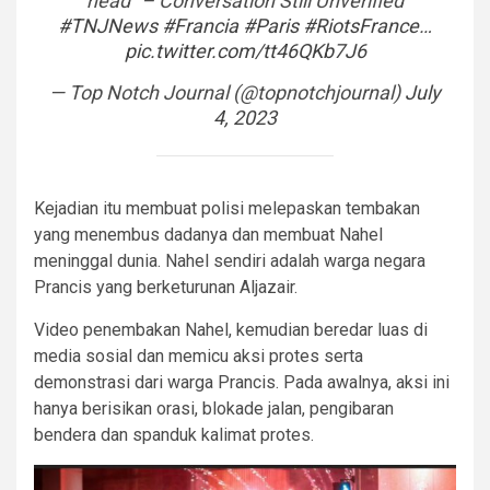
head" – Conversation Still Unverified
#TNJNews
#Francia
#Paris
#RiotsFrance
…
pic.twitter.com/tt46QKb7J6
— Top Notch Journal (@topnotchjournal)
July
4, 2023
Kejadian itu membuat polisi melepaskan tembakan
yang menembus dadanya dan membuat Nahel
meninggal dunia. Nahel sendiri adalah warga negara
Prancis yang berketurunan Aljazair.
Video penembakan Nahel, kemudian beredar luas di
media sosial dan memicu aksi protes serta
demonstrasi dari warga Prancis. Pada awalnya, aksi ini
hanya berisikan orasi, blokade jalan, pengibaran
bendera dan spanduk kalimat protes.