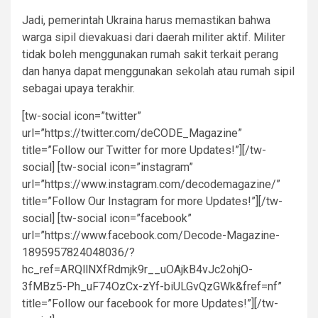
Jadi, pemerintah Ukraina harus memastikan bahwa
warga sipil dievakuasi dari daerah militer aktif. Militer
tidak boleh menggunakan rumah sakit terkait perang
dan hanya dapat menggunakan sekolah atau rumah sipil
sebagai upaya terakhir.
[tw-social icon=”twitter”
url=”https://twitter.com/deCODE_Magazine”
title=”Follow our Twitter for more Updates!”][/tw-
social] [tw-social icon=”instagram”
url=”https://www.instagram.com/decodemagazine/”
title=”Follow Our Instagram for more Updates!”][/tw-
social] [tw-social icon=”facebook”
url=”https://www.facebook.com/Decode-Magazine-
1895957824048036/?
hc_ref=ARQllNXfRdmjk9r__uOAjkB4vJc2ohjO-
3fMBz5-Ph_uF74OzCx-zYf-biULGvQzGWk&fref=nf”
title=”Follow our facebook for more Updates!”][/tw-