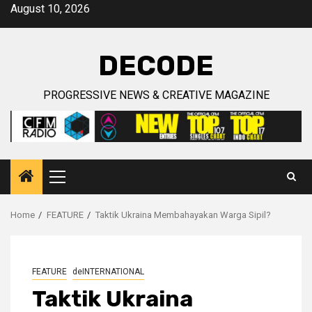
Skip
August 10, 2026
to
content
DECODE
PROGRESSIVE NEWS & CREATIVE MAGAZINE
Primary
Menu
Home
FEATURE
Taktik Ukraina Membahayakan Warga Sipil?
FEATURE
deINTERNATIONAL
Taktik Ukraina