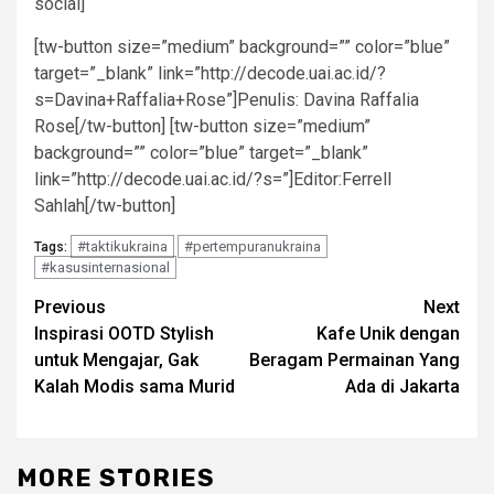
social]
[tw-button size=”medium” background=”” color=”blue”
target=”_blank” link=”http://decode.uai.ac.id/?
s=Davina+Raffalia+Rose”]Penulis: Davina Raffalia
Rose[/tw-button] [tw-button size=”medium”
background=”” color=”blue” target=”_blank”
link=”http://decode.uai.ac.id/?s=”]Editor:Ferrell
Sahlah[/tw-button]
#taktikukraina
#pertempuranukraina
Tags:
#kasusinternasional
Post
Previous
Next
Inspirasi OOTD Stylish
Kafe Unik dengan
navigation
untuk Mengajar, Gak
Beragam Permainan Yang
Kalah Modis sama Murid
Ada di Jakarta
MORE STORIES