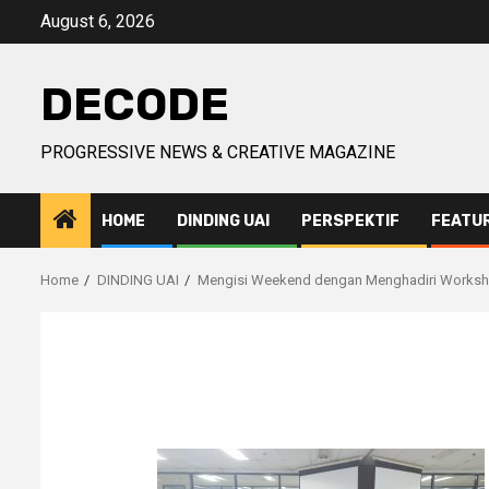
Skip
August 6, 2026
to
content
DECODE
PROGRESSIVE NEWS & CREATIVE MAGAZINE
HOME
DINDING UAI
PERSPEKTIF
FEATU
Home
DINDING UAI
Mengisi Weekend dengan Menghadiri Workshop