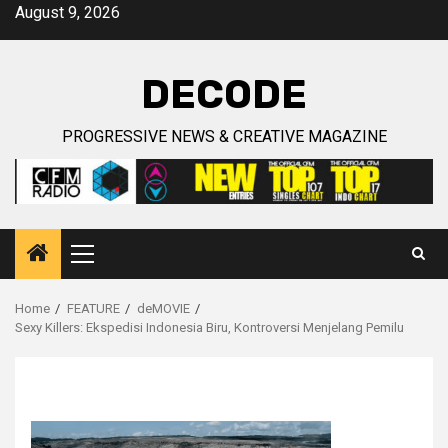
Skip
August 9, 2026
to
content
DECODE
PROGRESSIVE NEWS & CREATIVE MAGAZINE
Primary
Menu
Home
FEATURE
deMOVIE
Sexy Killers: Ekspedisi Indonesia Biru, Kontroversi Menjelang Pemilu