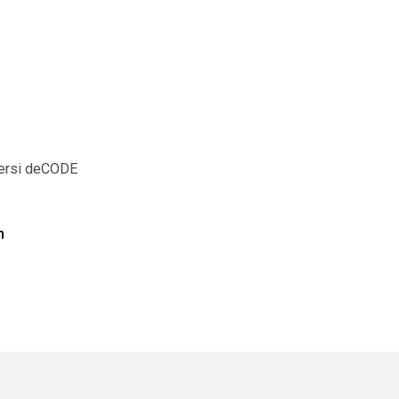
Versi deCODE
n