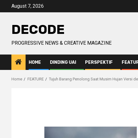
Skip
August 7, 2026
to
content
DECODE
PROGRESSIVE NEWS & CREATIVE MAGAZINE
HOME
DINDING UAI
PERSPEKTIF
FEATU
Home
FEATURE
Tujuh Barang Penolong Saat Musim Hujan Versi 