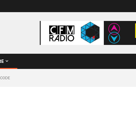
RE
deCODE