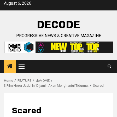
Skip
August 6, 2026
to
content
DECODE
PROGRESSIVE NEWS & CREATIVE MAGAZINE
Primary
Menu
Home
FEATURE
deMOVIE
3 Film Horor Jadul Ini Dijamin Akan Menghantui Tidurmu!
Scared
Scared