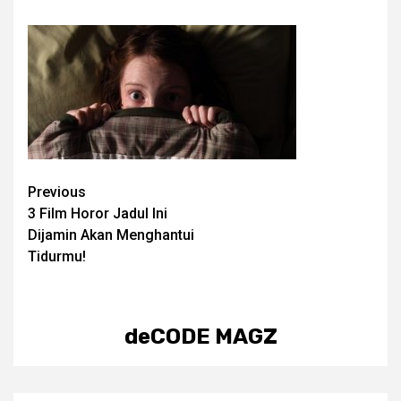
Post
Previous
3 Film Horor Jadul Ini
navigation
Dijamin Akan Menghantui
Tidurmu!
deCODE MAGZ