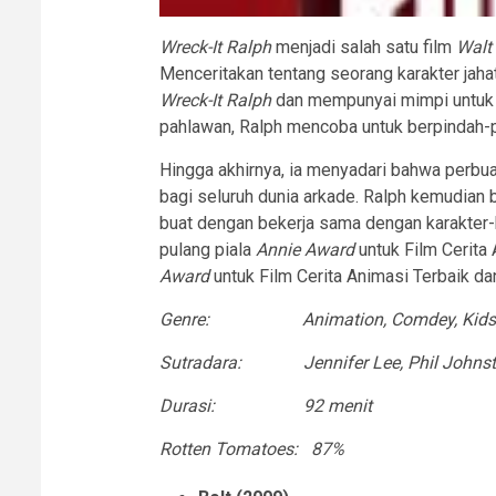
Wreck-It Ralph
menjadi salah satu film
Walt
Menceritakan tentang seorang karakter jah
Wreck-It Ralph
dan mempunyai mimpi untuk 
pahlawan, Ralph mencoba untuk berpindah-pi
Hingga akhirnya, ia menyadari bahwa perb
bagi seluruh dunia arkade. Ralph kemudian 
buat dengan bekerja sama dengan karakter-k
pulang piala
Annie Award
untuk Film Cerita 
Award
untuk Film Cerita Animasi Terbaik d
Genre: Animation, Comdey, Kids, 
Sutradara: Jennifer Lee, Phil Johns
Durasi: 92 menit
Rotten Tomatoes: 87%