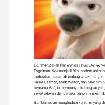
Bolt
merupakan film animasi
Walt Disney
ya
Fogelman.
Bolt
menjadi film modern animasi 
melibatkan sejumlah bintang untuk mengisi s
Susie Essman, Mark Walton, dan Malcolm Mc
bernama
Bolt
, ia mempunyai kehidupan yang
serial
televisi dan berpikir bahwa ia memilik
Bolt
kemudian menghadapi kejadian yang dil