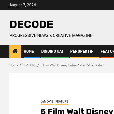
Skip
August 7, 2026
to
content
DECODE
PROGRESSIVE NEWS & CREATIVE MAGAZINE
HOME
DINDING UAI
PERSPEKTIF
FEATU
Home
FEATURE
5 Film Walt Disney Untuk Akhir Pekan Kalian
deMOVIE
FEATURE
5 Film Walt Disne