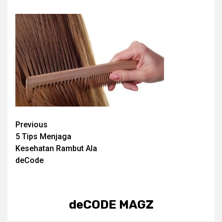
Post
Previous
5 Tips Menjaga
navigation
Kesehatan Rambut Ala
deCode
deCODE MAGZ