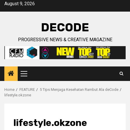
Skip
August 9, 2026
to
content
DECODE
PROGRESSIVE NEWS & CREATIVE MAGAZINE
Primary
Menu
Home
FEATURE
5 Tips Menjaga Kesehatan Rambut Ala deCode
lifestyle.okzone
lifestyle.okzone