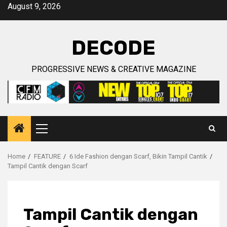
Skip
August 9, 2026
to
content
DECODE
PROGRESSIVE NEWS & CREATIVE MAGAZINE
Primary
Menu
Home
FEATURE
6 Ide Fashion dengan Scarf, Bikin Tampil Cantik
Tampil Cantik dengan Scarf
Tampil Cantik dengan