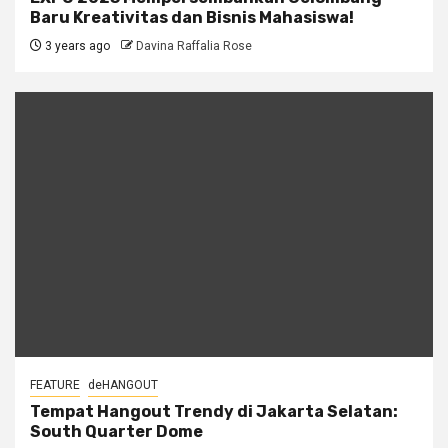
Baru Kreativitas dan Bisnis Mahasiswa!
3 years ago
Davina Raffalia Rose
FEATURE
deHANGOUT
Tempat Hangout Trendy di Jakarta Selatan:
South Quarter Dome