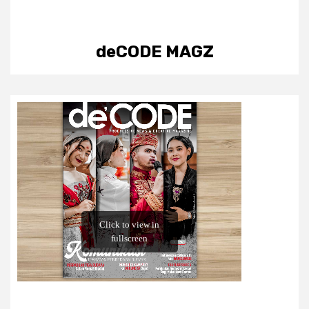
deCODE MAGZ