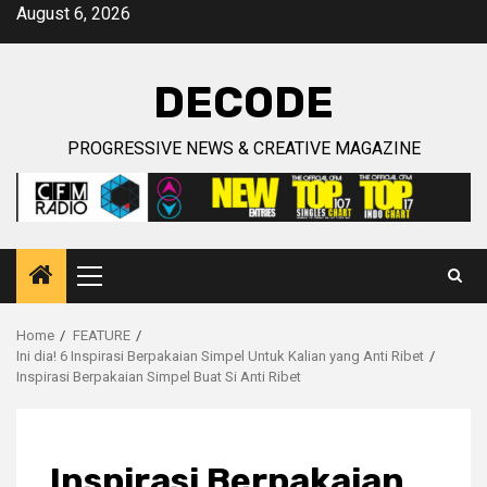
Skip
August 6, 2026
to
content
DECODE
PROGRESSIVE NEWS & CREATIVE MAGAZINE
Primary
Menu
Home
FEATURE
Ini dia! 6 Inspirasi Berpakaian Simpel Untuk Kalian yang Anti Ribet
Inspirasi Berpakaian Simpel Buat Si Anti Ribet
Inspirasi Berpakaian