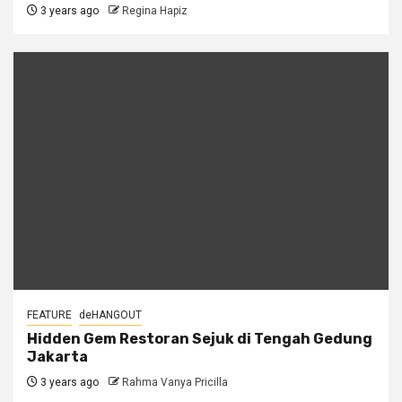
3 years ago
Regina Hapiz
FEATURE
deHANGOUT
Hidden Gem Restoran Sejuk di Tengah Gedung
Jakarta
3 years ago
Rahma Vanya Pricilla