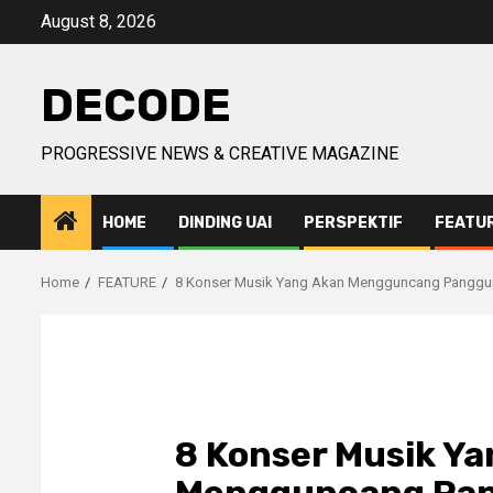
Skip
August 8, 2026
to
content
DECODE
PROGRESSIVE NEWS & CREATIVE MAGAZINE
HOME
DINDING UAI
PERSPEKTIF
FEATU
Home
FEATURE
8 Konser Musik Yang Akan Mengguncang Panggun
8 Konser Musik Y