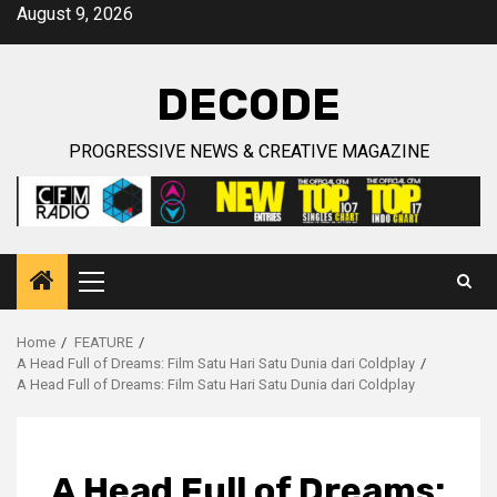
Skip
August 9, 2026
to
content
DECODE
PROGRESSIVE NEWS & CREATIVE MAGAZINE
Primary
Menu
Home
FEATURE
A Head Full of Dreams: Film Satu Hari Satu Dunia dari Coldplay
A Head Full of Dreams: Film Satu Hari Satu Dunia dari Coldplay
A Head Full of Dreams: