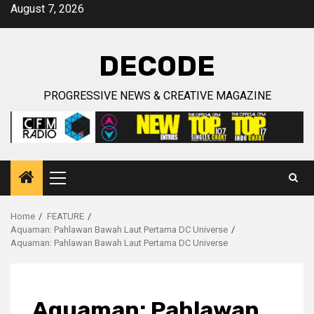
Skip
August 7, 2026
to
content
DECODE
PROGRESSIVE NEWS & CREATIVE MAGAZINE
Primary
Menu
Home
FEATURE
Aquaman: Pahlawan Bawah Laut Pertama DC Universe
Aquaman: Pahlawan Bawah Laut Pertama DC Universe
Aquaman: Pahlawan