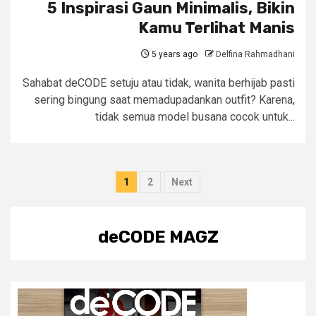
5 Inspirasi Gaun Minimalis, Bikin
Kamu Terlihat Manis
5 years ago
Delfina Rahmadhani
Sahabat deCODE setuju atau tidak, wanita berhijab pasti
sering bingung saat memadupadankan outfit? Karena,
tidak semua model busana cocok untuk...
Posts
1
2
Next
pagination
deCODE MAGZ