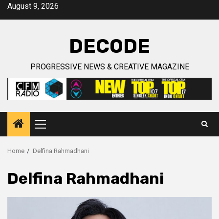
Skip
August 9, 2026
to
content
DECODE
PROGRESSIVE NEWS & CREATIVE MAGAZINE
Primary
Menu
Home
Delfina Rahmadhani
Delfina Rahmadhani