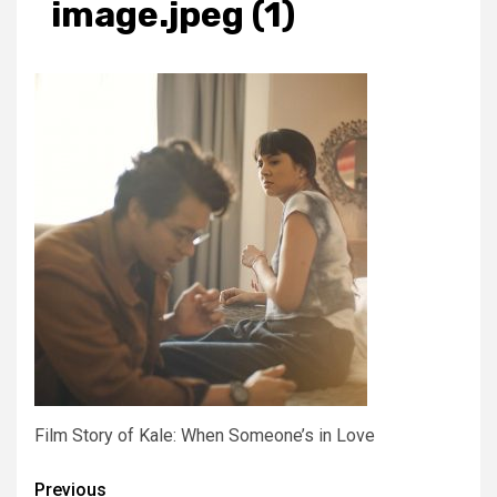
image.jpeg (1)
Film Story of Kale: When Someone’s in Love
Post
Previous