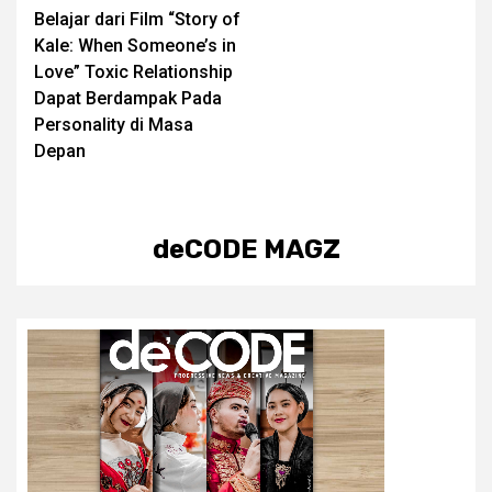
Belajar dari Film “Story of
navigation
Kale: When Someone’s in
Love” Toxic Relationship
Dapat Berdampak Pada
Personality di Masa
Depan
deCODE MAGZ