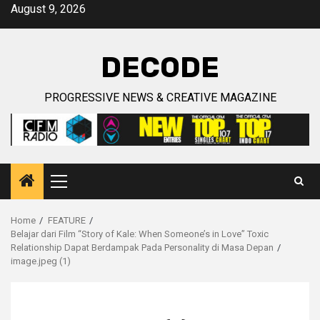
Skip
August 9, 2026
to
content
DECODE
PROGRESSIVE NEWS & CREATIVE MAGAZINE
Primary
Menu
Home
FEATURE
Belajar dari Film “Story of Kale: When Someone’s in Love” Toxic
Relationship Dapat Berdampak Pada Personality di Masa Depan
image.jpeg (1)