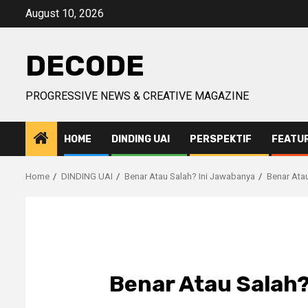
Skip
August 10, 2026
to
content
DECODE
PROGRESSIVE NEWS & CREATIVE MAGAZINE
HOME
DINDING UAI
PERSPEKTIF
FEATU
Home
DINDING UAI
Benar Atau Salah? Ini Jawabanya
Benar Ata
Benar Atau Salah?