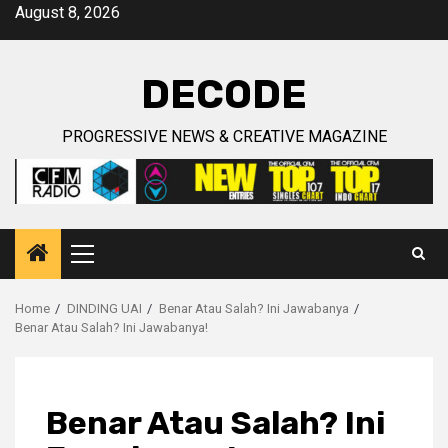
Skip
August 8, 2026
to
content
DECODE
PROGRESSIVE NEWS & CREATIVE MAGAZINE
Primary
Menu
Home
DINDING UAI
Benar Atau Salah? Ini Jawabanya
Benar Atau Salah? Ini Jawabanya!
Benar Atau Salah? Ini