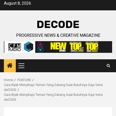
Skip
August 8, 2026
to
content
DECODE
PROGRESSIVE NEWS & CREATIVE MAGAZINE
Primary
Menu
Home
FEATURE
Cara Bijak Menyikapi Teman Yang Datang Saat Butuhnya Saja Versi
deCODE
Cara Bijak Menyikapi Teman Yang Datang Saat Butuhnya Saja Versi
deCODE