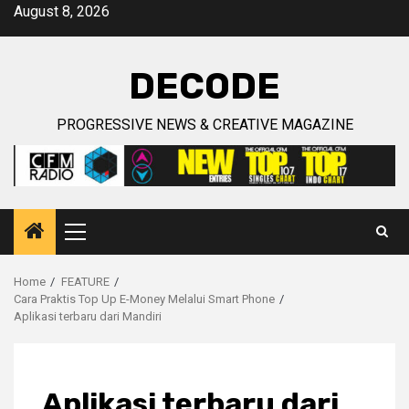
Skip
August 8, 2026
to
content
DECODE
PROGRESSIVE NEWS & CREATIVE MAGAZINE
Primary
Menu
Home
FEATURE
Cara Praktis Top Up E-Money Melalui Smart Phone
Aplikasi terbaru dari Mandiri
Aplikasi terbaru dari