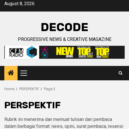
Skip
August 8, 2026
to
content
DECODE
PROGRESSIVE NEWS & CREATIVE MAGAZINE
Primary
Menu
Home
PERSPEKTIF
Page 2
PERSPEKTIF
Rubrik ini menerima dan memuat tulisan dari pembaca
dalam berbagai format: news, opini, surat pembaca, resensi