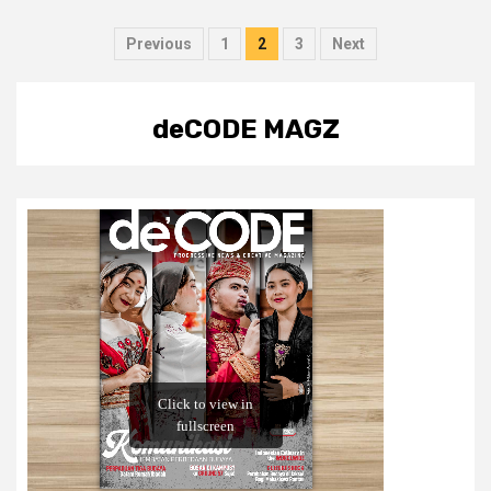
Posts
Previous
1
2
3
Next
pagination
deCODE MAGZ