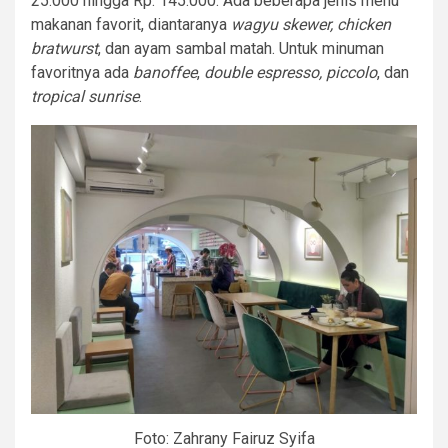
25.000 hingga Rp. 145.000. Ada beberapa jenis menu
makanan favorit, diantaranya
wagyu skewer, chicken
bratwurst
, dan ayam sambal matah. Untuk minuman
favoritnya ada
banoffee
,
double espresso, piccolo
, dan
tropical sunrise
.
Foto: Zahrany Fairuz Syifa