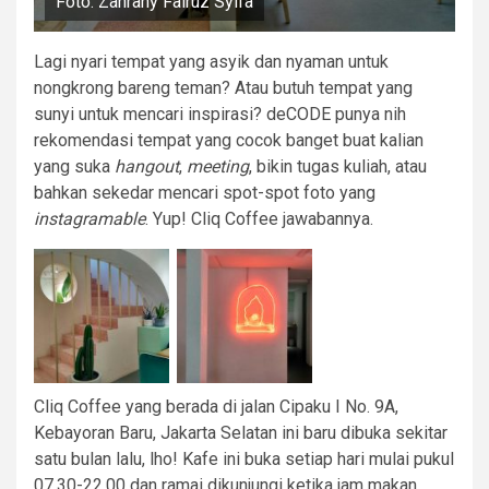
Foto: Zahrany Fairuz Syifa
Lagi nyari tempat yang asyik dan nyaman untuk
nongkrong bareng teman? Atau butuh tempat yang
sunyi untuk mencari inspirasi? deCODE punya nih
rekomendasi tempat yang cocok banget buat kalian
yang suka
hangout
,
meeting
, bikin tugas kuliah, atau
bahkan sekedar mencari spot-spot foto yang
instagramable
. Yup! Cliq Coffee jawabannya.
Cliq Coffee yang berada di jalan Cipaku I No. 9A,
Kebayoran Baru, Jakarta Selatan ini baru dibuka sekitar
satu bulan lalu, lho! Kafe ini buka setiap hari mulai pukul
07.30-22.00 dan ramai dikunjungi ketika jam makan