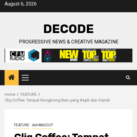
Skip
August 6, 2026
to
content
DECODE
PROGRESSIVE NEWS & CREATIVE MAGAZINE
Primary
Menu
Home
FEATURE
Cliq Coffee: Tempat Nongkrong Baru yang Asyik dan Ciamik
FEATURE
deHANGOUT