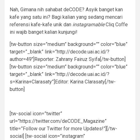
Nah, Gimana nih sahabat deCODE? Asyik banget kan
kafe yang satu ini? Bagi kalian yang sedang mencari
referensi kafe-kafe unik dan
instagramable
Cliq Coffe
ini wajib banget kalian kunjungi!
[tw-button size=”medium” background=”” color=”blue”
target=”_blank” link=”http://decode.uai.ac.id/?
author=49″]Reporter: Zahrany Fairuz Syifa[/tw-button]
[tw-button size=”medium” background=”” color=”blue”
target=”_blank” link=”http://decode.uai.ac.id/?
s=Karina+Clarasaty”]Editor: Karina Clarasaty[/tw-
button]
[tw-social icon=”twitter”
url=”https://twitter.com/deCODE_Magazine”
title=”Follow our Twitter for more Updates!”][/tw-
social] [tw-social icon=”instagram”