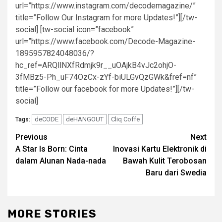
url=”https://www.instagram.com/decodemagazine/”
title=”Follow Our Instagram for more Updates!”][/tw-
social] [tw-social icon=”facebook”
url=”https://www.facebook.com/Decode-Magazine-
1895957824048036/?
hc_ref=ARQllNXfRdmjk9r__uOAjkB4vJc2ohjO-
3fMBz5-Ph_uF74OzCx-zYf-biULGvQzGWk&fref=nf”
title=”Follow our facebook for more Updates!”][/tw-
social]
deCODE
deHANGOUT
Cliq Coffe
Tags:
Post
Previous
Next
A Star Is Born: Cinta
Inovasi Kartu Elektronik di
navigation
dalam Alunan Nada-nada
Bawah Kulit Terobosan
Baru dari Swedia
MORE STORIES