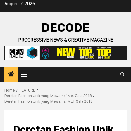
Skip
August 7, 2026
to
content
DECODE
PROGRESSIVE NEWS & CREATIVE MAGAZINE
Primary
Menu
Home
FEATURE
Deretan Fashion Unik yang Mewarnai Met Gala 2018
Deretan Fashion Unik yang Mewarnai MET Gala 2018
Deretan Fashion Unik