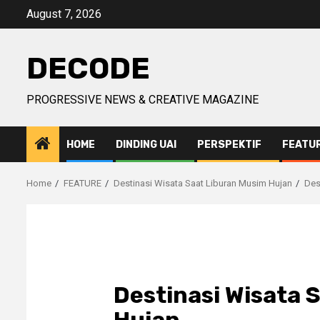
Skip
August 7, 2026
to
content
DECODE
PROGRESSIVE NEWS & CREATIVE MAGAZINE
HOME
DINDING UAI
PERSPEKTIF
FEATU
Home
FEATURE
Destinasi Wisata Saat Liburan Musim Hujan
Des
Destinasi Wisata 