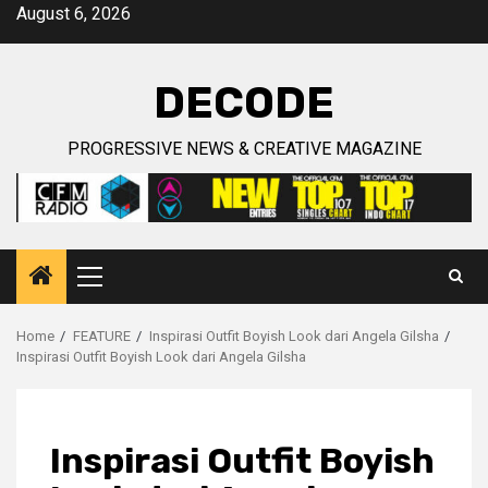
Skip
August 6, 2026
to
content
DECODE
PROGRESSIVE NEWS & CREATIVE MAGAZINE
Primary
Menu
Home
FEATURE
Inspirasi Outfit Boyish Look dari Angela Gilsha
Inspirasi Outfit Boyish Look dari Angela Gilsha
Inspirasi Outfit Boyish