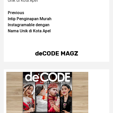
Unik di Kota Apel
Post
Previous
Intip Penginapan Murah
navigation
Instagramable dengan
Nama Unik di Kota Apel
deCODE MAGZ