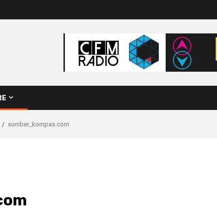
RE
sumber_kompas.com
com