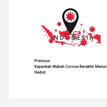
Post
Previous
Kapankah Wabah Corona Berakhir Menur
navigation
Hadist