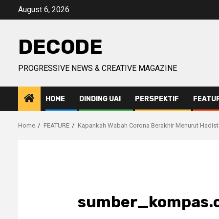
Skip
August 6, 2026
to
content
DECODE
PROGRESSIVE NEWS & CREATIVE MAGAZINE
HOME
DINDING UAI
PERSPEKTIF
FEATU
Home
FEATURE
Kapankah Wabah Corona Berakhir Menurut Hadist
sumber_kompas.