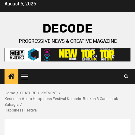
Skip
August 6, 2026
to
content
DECODE
PROGRESSIVE NEWS & CREATIVE MAGAZINE
Primary
Menu
Home
FEATURE
deEVENT
Keseruan Acara Happiness Festival Kemarin: Berikan 3 Cara untuk
Bahagia
Happiness Festival