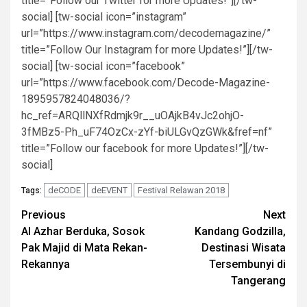
title=”Follow our Twitter for more Updates!”][/tw-
social] [tw-social icon=”instagram”
url=”https://www.instagram.com/decodemagazine/”
title=”Follow Our Instagram for more Updates!”][/tw-
social] [tw-social icon=”facebook”
url=”https://www.facebook.com/Decode-Magazine-
1895957824048036/?
hc_ref=ARQllNXfRdmjk9r__uOAjkB4vJc2ohjO-
3fMBz5-Ph_uF74OzCx-zYf-biULGvQzGWk&fref=nf”
title=”Follow our facebook for more Updates!”][/tw-
social]
deCODE
deEVENT
Festival Relawan 2018
Tags:
Post
Previous
Next
Al Azhar Berduka, Sosok
Kandang Godzilla,
navigation
Pak Majid di Mata Rekan-
Destinasi Wisata
Rekannya
Tersembunyi di
Tangerang