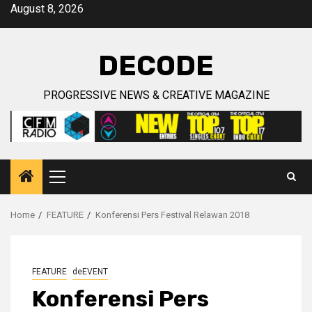
Skip
August 8, 2026
to
content
DECODE
PROGRESSIVE NEWS & CREATIVE MAGAZINE
Primary
Menu
Home
FEATURE
Konferensi Pers Festival Relawan 2018
FEATURE
deEVENT
Konferensi Pers