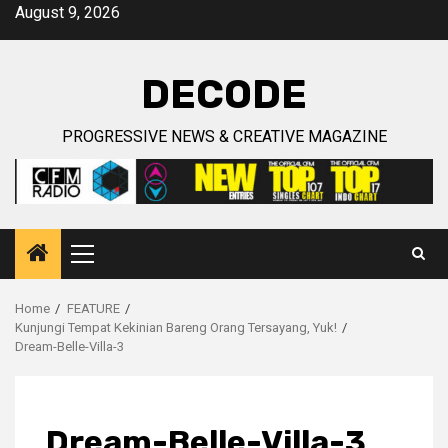
Skip
August 9, 2026
to
content
DECODE
PROGRESSIVE NEWS & CREATIVE MAGAZINE
Primary
Menu
Home
FEATURE
Kunjungi Tempat Kekinian Bareng Orang Tersayang, Yuk!
Dream-Belle-Villa-3
Dream-Belle-Villa-3