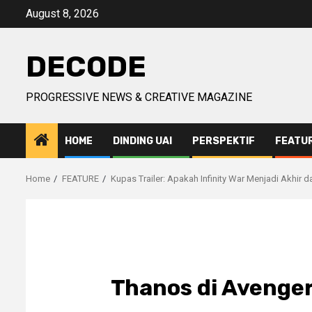
Skip
August 8, 2026
to
content
DECODE
PROGRESSIVE NEWS & CREATIVE MAGAZINE
HOME
DINDING UAI
PERSPEKTIF
FEATU
Home
FEATURE
Kupas Trailer: Apakah Infinity War Menjadi Akhir 
Thanos di Avenger