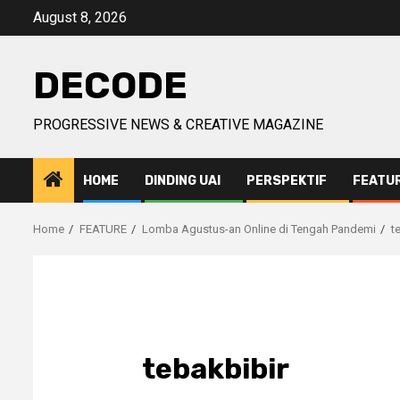
Skip
August 8, 2026
to
content
DECODE
PROGRESSIVE NEWS & CREATIVE MAGAZINE
HOME
DINDING UAI
PERSPEKTIF
FEATU
Home
FEATURE
Lomba Agustus-an Online di Tengah Pandemi
t
tebakbibir