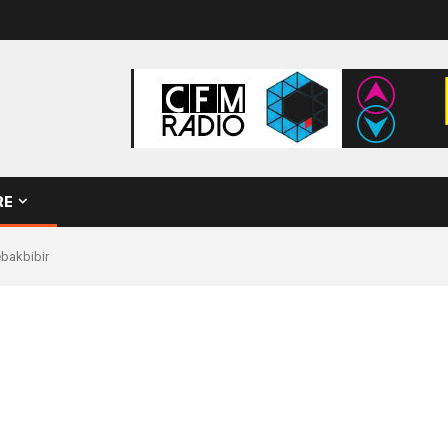
RE
ebakbibir