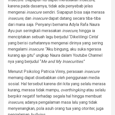
karena pada dasarnya, tidak ada penyebab jelas
mengenai
insecure
sendiri. Siapapun bisa saja merasa
insecure
, dan
insecure
dapat datang secara tiba-tiba
dari mana saja. Penyanyi bernama Adyla Rafa Naura
Ayu pun seringkali merasakan
insecure
, hingga ia
menciptakan sebuah lagu berjudul ‘Dikelilingi Cinta’
yang berisi curhatannya mengenai dirinya yang sering
mengalami
insecure
. “Aku bingung, aku suka ngerasa
kurang aja gitu” ungkap Naura dalam Youtube Channel
nya yang berjudul “
Me and My Insecurities
.”
Menurut Psikolog Patricia Vinny, perasaan
insecure
memang dapat disebabkan oleh penggunaan media
sosial. Hal tersebut karena diri kita yang selalu merasa
kurang, merasa tidak mampu,
overthingking
atau selalu
berpikir negatif terhadap segala hal hingga membuat
insecure
, adanya pengalaman masa lalu yang tidak
menyenangkan, pola asuh orang tua yang otoriter, juga
pengalaman
bullying
.