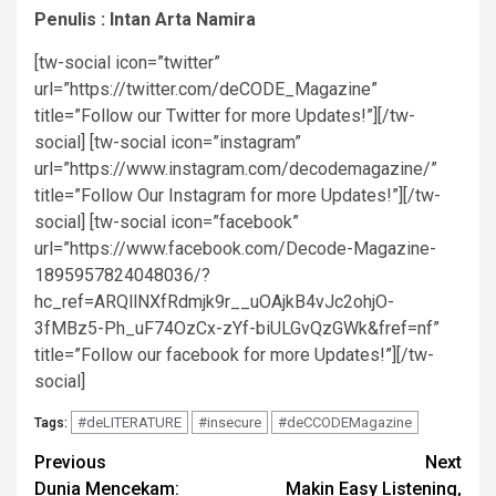
Penulis : Intan Arta Namira
[tw-social icon=”twitter”
url=”https://twitter.com/deCODE_Magazine”
title=”Follow our Twitter for more Updates!”][/tw-
social] [tw-social icon=”instagram”
url=”https://www.instagram.com/decodemagazine/”
title=”Follow Our Instagram for more Updates!”][/tw-
social] [tw-social icon=”facebook”
url=”https://www.facebook.com/Decode-Magazine-
1895957824048036/?
hc_ref=ARQllNXfRdmjk9r__uOAjkB4vJc2ohjO-
3fMBz5-Ph_uF74OzCx-zYf-biULGvQzGWk&fref=nf”
title=”Follow our facebook for more Updates!”][/tw-
social]
#deLITERATURE
#insecure
#deCCODEMagazine
Tags:
Post
Previous
Next
Dunia Mencekam:
Makin Easy Listening,