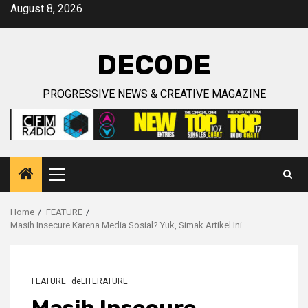
Skip
August 8, 2026
to
content
DECODE
PROGRESSIVE NEWS & CREATIVE MAGAZINE
Primary
Menu
Home
FEATURE
Masih Insecure Karena Media Sosial? Yuk, Simak Artikel Ini
FEATURE
deLITERATURE