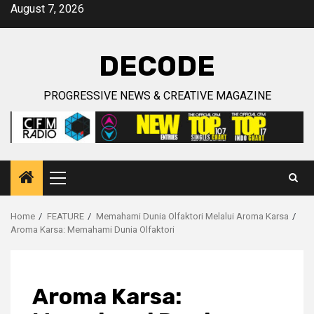
Skip
August 7, 2026
to
content
DECODE
PROGRESSIVE NEWS & CREATIVE MAGAZINE
Primary
Menu
Home
FEATURE
Memahami Dunia Olfaktori Melalui Aroma Karsa
Aroma Karsa: Memahami Dunia Olfaktori
Aroma Karsa: