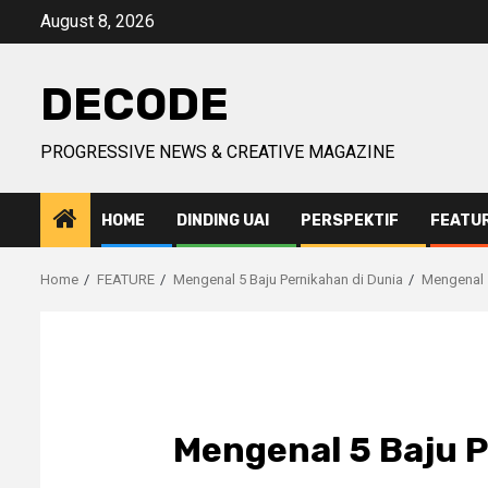
Skip
August 8, 2026
to
content
DECODE
PROGRESSIVE NEWS & CREATIVE MAGAZINE
HOME
DINDING UAI
PERSPEKTIF
FEATU
Home
FEATURE
Mengenal 5 Baju Pernikahan di Dunia
Mengenal 5
Mengenal 5 Baju P