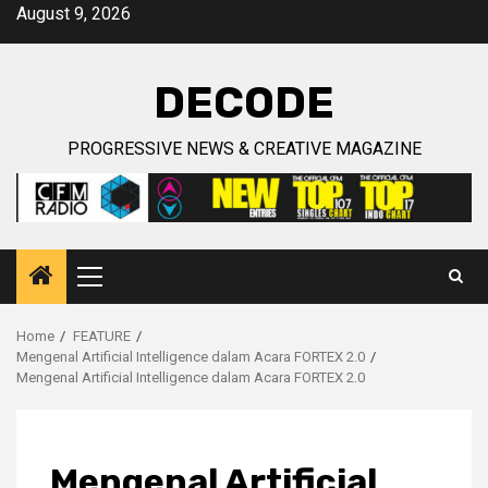
Skip
August 9, 2026
to
content
DECODE
PROGRESSIVE NEWS & CREATIVE MAGAZINE
Primary
Menu
Home
FEATURE
Mengenal Artificial Intelligence dalam Acara FORTEX 2.0
Mengenal Artificial Intelligence dalam Acara FORTEX 2.0
Mengenal Artificial