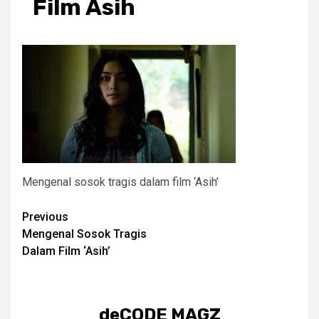
Film Asih
Mengenal sosok tragis dalam film ‘Asih’
Post
Previous
Mengenal Sosok Tragis
navigation
Dalam Film ‘Asih’
deCODE MAGZ