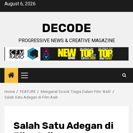
Skip
August 6, 2026
to
content
DECODE
PROGRESSIVE NEWS & CREATIVE MAGAZINE
Primary
Menu
Home
FEATURE
Mengenal Sosok Tragis Dalam Film ‘Asih’
Salah Satu Adegan di Film Asih
Salah Satu Adegan di