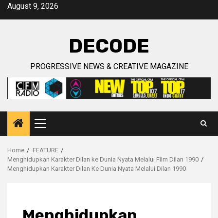
Skip
August 9, 2026
to
content
DECODE
PROGRESSIVE NEWS & CREATIVE MAGAZINE
Primary
Menu
Home
FEATURE
Menghidupkan Karakter Dilan ke Dunia Nyata Melalui Film Dilan 1990
Menghidupkan Karakter Dilan Ke Dunia Nyata Melalui Dilan 1990
Menghidupkan