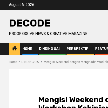
Skip
August 6, 2026
to
content
DECODE
PROGRESSIVE NEWS & CREATIVE MAGAZINE
HOME
DINDING UAI
PERSPEKTIF
FEATU
Home
DINDING UAI
Mengisi Weekend dengan Menghadiri Workshop
Mengisi Weekend 