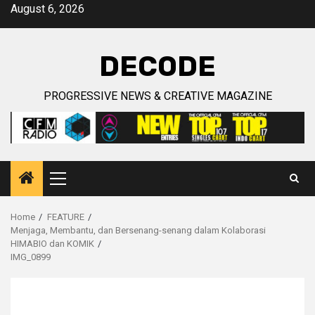
Skip
August 6, 2026
to
content
DECODE
PROGRESSIVE NEWS & CREATIVE MAGAZINE
Primary
Menu
Home
FEATURE
Menjaga, Membantu, dan Bersenang-senang dalam Kolaborasi
HIMABIO dan KOMIK
IMG_0899