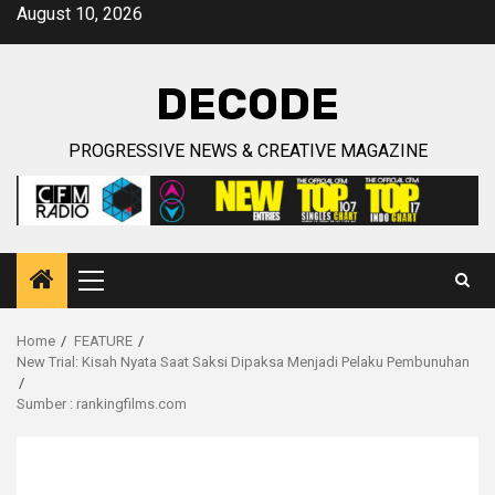
Skip
August 10, 2026
to
content
DECODE
PROGRESSIVE NEWS & CREATIVE MAGAZINE
Primary
Menu
Home
FEATURE
New Trial: Kisah Nyata Saat Saksi Dipaksa Menjadi Pelaku Pembunuhan
Sumber : rankingfilms.com