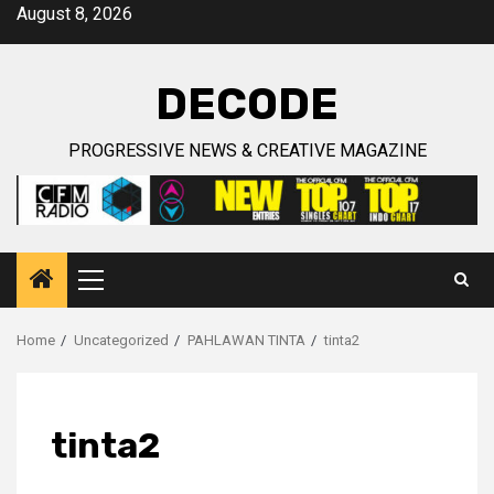
Skip
August 8, 2026
to
content
DECODE
PROGRESSIVE NEWS & CREATIVE MAGAZINE
Primary
Menu
Home
Uncategorized
PAHLAWAN TINTA
tinta2
tinta2