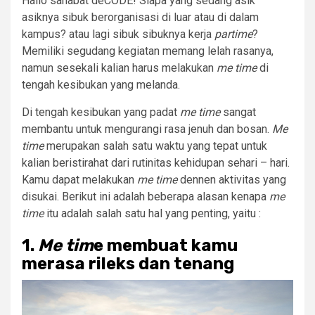
Hallo sahabat deCODE! Siapa yang sedang asik
asiknya sibuk berorganisasi di luar atau di dalam
kampus? atau lagi sibuk sibuknya kerja
partime
?
Memiliki segudang kegiatan memang lelah rasanya,
namun sesekali kalian harus melakukan
me time
di
tengah kesibukan yang melanda.
Di tengah kesibukan yang padat
me time
sangat
membantu untuk mengurangi rasa jenuh dan bosan.
Me
time
merupakan salah satu waktu yang tepat untuk
kalian beristirahat dari rutinitas kehidupan sehari – hari.
Kamu dapat melakukan
me time
dennen aktivitas yang
disukai. Berikut ini adalah beberapa alasan kenapa
me
time
itu adalah salah satu hal yang penting, yaitu :
1.
Me tim
e membuat kamu
merasa rileks dan tenang