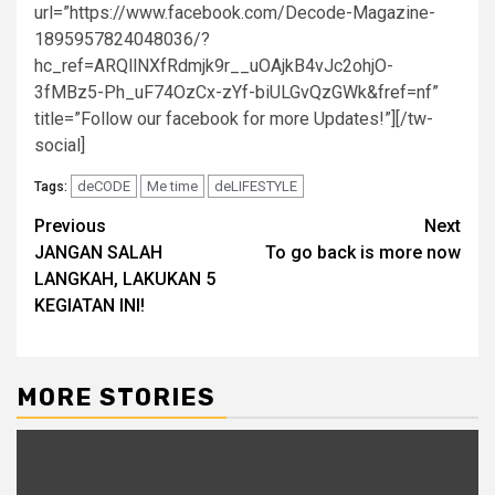
url=”https://www.facebook.com/Decode-Magazine-
1895957824048036/?
hc_ref=ARQllNXfRdmjk9r__uOAjkB4vJc2ohjO-
3fMBz5-Ph_uF74OzCx-zYf-biULGvQzGWk&fref=nf”
title=”Follow our facebook for more Updates!”][/tw-
social]
deCODE
Me time
deLIFESTYLE
Tags:
Post
Previous
Next
JANGAN SALAH
To go back is more now
navigation
LANGKAH, LAKUKAN 5
KEGIATAN INI!
MORE STORIES