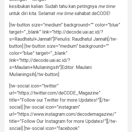
kesibukan kalian. Sudah tahu kan petingnya
me time
untuk diri kita. Selamat
me time
sahabat deCODE!
[tw-button size=”medium” background=”” color=”blue”
target=”_blank” link=”http://decode.uai.ac.id/?
s=Raudhatul+Jannah”]Penulis: Raudhatul Jannah[/tw-
button] [tw-button size=”medium” background=””
color=”blue” target=”_blank”
link=”http://decode.uai.ac.id/?
s=Maulani+Mulianingsih”]Editor: Maulani
Mulianingsih[/tw-button]
[tw-social icon=”twitter”
url=”https://twitter.com/deCODE_Magazine”
title=”Follow our Twitter for more Updates!”][/tw-
social] [tw-social icon=”instagram”
url=”https://www.instagram.com/decodemagazine/”
title=”Follow Our Instagram for more Updates!”][/tw-
social] [tw-social icon=”facebook”