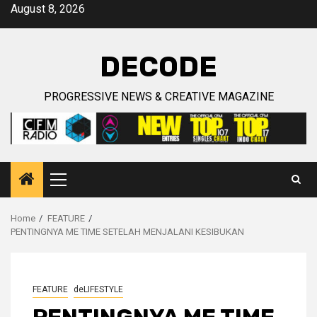
Skip
August 8, 2026
to
content
DECODE
PROGRESSIVE NEWS & CREATIVE MAGAZINE
Primary
Menu
Home
FEATURE
PENTINGNYA ME TIME SETELAH MENJALANI KESIBUKAN
FEATURE
deLIFESTYLE