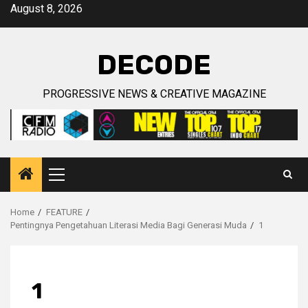
Skip
August 8, 2026
to
content
DECODE
PROGRESSIVE NEWS & CREATIVE MAGAZINE
Primary
Menu
Home
FEATURE
Pentingnya Pengetahuan Literasi Media Bagi Generasi Muda
1
1