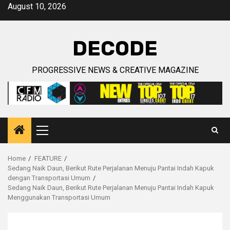
Skip
August 10, 2026
to
content
DECODE
PROGRESSIVE NEWS & CREATIVE MAGAZINE
Primary
Menu
Home
FEATURE
Sedang Naik Daun, Berikut Rute Perjalanan Menuju Pantai Indah Kapuk
dengan Transportasi Umum
Sedang Naik Daun, Berikut Rute Perjalanan Menuju Pantai Indah Kapuk
Menggunakan Transportasi Umum