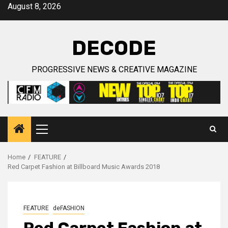
Skip
August 8, 2026
to
content
DECODE
PROGRESSIVE NEWS & CREATIVE MAGAZINE
Primary
Menu
Home
FEATURE
Red Carpet Fashion at Billboard Music Awards 2018
FEATURE
deFASHION