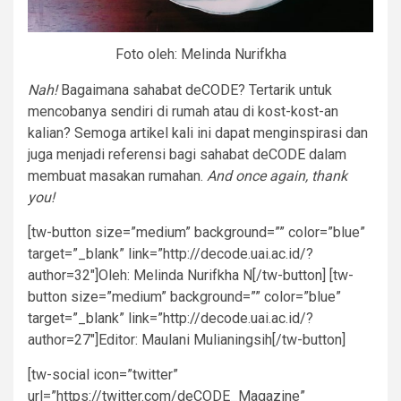
Foto oleh: Melinda Nurifkha
Nah!
Bagaimana sahabat deCODE? Tertarik untuk
mencobanya sendiri di rumah atau di kost-kost-an
kalian? Semoga artikel kali ini dapat menginspirasi dan
juga menjadi referensi bagi sahabat deCODE dalam
membuat masakan rumahan.
And once again, thank
you!
[tw-button size=”medium” background=”” color=”blue”
target=”_blank” link=”http://decode.uai.ac.id/?
author=32″]Oleh: Melinda Nurifkha N[/tw-button] [tw-
button size=”medium” background=”” color=”blue”
target=”_blank” link=”http://decode.uai.ac.id/?
author=27″]Editor: Maulani Mulianingsih[/tw-button]
[tw-social icon=”twitter”
url=”https://twitter.com/deCODE_Magazine”