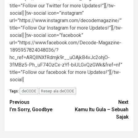
title=”Follow our Twitter for more Updates!”][/tw-
social] [tw-social icon=”instagram”
url=”https://www.instagram.com/decodemagazine/”
title=”Follow Our Instagram for more Updates!”][/tw-
social] [tw-social icon=”facebook”
url=”https://www.facebook.com/Decode-Magazine-
1895957824048036/?
hc_ref=ARQllNXfRdmjk9r__uOAjkB4vJc2ohjO-
3fMBz5-Ph_uF74OzCx-zYf-biULGvQzGWk&fref=nf”
title=”Follow our facebook for more Updates!”][/tw-
social]
deCODE
Resep ala deCODE
Tags:
Post
Previous
Next
I’m Sorry, Goodbye
Kamu Itu Gula – Sebuah
navigation
Sajak