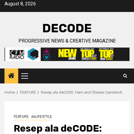
Skip
August 8, 2026
to
content
DECODE
PROGRESSIVE NEWS & CREATIVE MAGAZINE
Primary
Menu
Home
FEATURE
Resep ala deCODE: Ham and Cheese Sandwich
FEATURE
deLIFESTYLE
Resep ala deCODE: