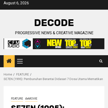
Skip
August 6, 2026
to
content
DECODE
PROGRESSIVE NEWS & CREATIVE MAGAZINE
Primary
Menu
Home
FEATURE
SE7EN (1995): Pembunuhan Berantai Didasari 7 Dosa Utama Mematikan
FEATURE
deMOVIE