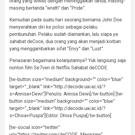
orang yang tewas dengan meninggalkan tanda, masing-
masing bertanda “wrath” dan “Pride”.
Kemudian pada suatu hari seorang bernama John Doe
menyerahkan diri ke polisi sebagai pelaku
pembunuhan. Pelaku sudah diamankan, lalu siapa ya
sahabat deCoce, dua orang yang akan menjadi korban
yang menggambarkan sifat “Envy” dan “Lust”.
Penasaran bagaimana kelanjutannya? Yuk langsung saja
nonton film Se7ven di Netflix Sahabat deCODE.
[tw-button size=”medium” background=”” color=”blue”
target=”_blank” link=”http://decode.uai.ac.id/?
s=Annisa+Dewi”]Penulis: Annisa Dewi[/tw-button] [tw-
button size=”medium” background=”” color=”blue”
target=”_blank” link=”http://decode.uai.ac.id/?
s=Dhiva+Puspa”]Editor: Dhiva Puspa[/tw-button]
[tw-social icon=”twitter”
url=”https://twitter.com/deCODE_Magazine”