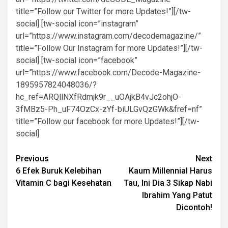
title=”Follow our Twitter for more Updates!”][/tw-
social] [tw-social icon=”instagram”
url=”https://www.instagram.com/decodemagazine/”
title=”Follow Our Instagram for more Updates!”][/tw-
social] [tw-social icon=”facebook”
url=”https://www.facebook.com/Decode-Magazine-
1895957824048036/?
hc_ref=ARQllNXfRdmjk9r__uOAjkB4vJc2ohjO-
3fMBz5-Ph_uF74OzCx-zYf-biULGvQzGWk&fref=nf”
title=”Follow our facebook for more Updates!”][/tw-
social]
Post
Previous
Next
6 Efek Buruk Kelebihan
Kaum Millennial Harus
navigation
Vitamin C bagi Kesehatan
Tau, Ini Dia 3 Sikap Nabi
Ibrahim Yang Patut
Dicontoh!