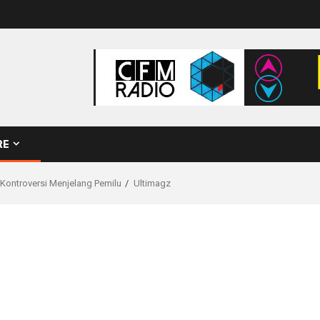
RE
, Kontroversi Menjelang Pemilu
Ultimagz